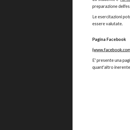
preparazione dell'e
Le esercitazioni po
essere valutate.
Pagina Facebook
(www.facebook.com
E' presente una pag
quant'altro inerente