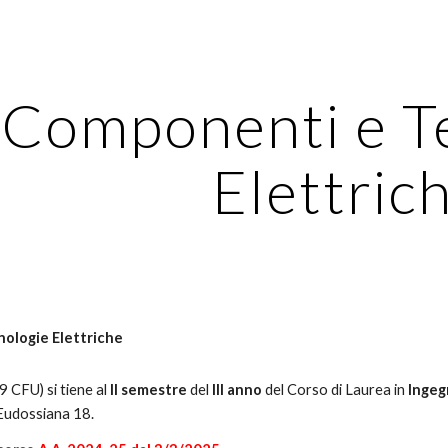
ip to main content
Skip to navigat
Componenti e T
Elettric
ologie Elettriche
9 CFU) si tiene al
II semestre
del
III anno
del Corso di Laurea in
Ingeg
 Eudossiana 18.