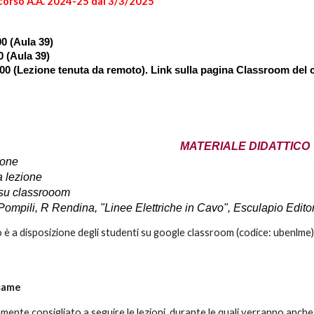
 corso A.A. 2024-25 dal 3/3/2025
00 (Aula 39)
0 (Aula 39)
.00 (Lezione tenuta da remoto). Link sulla pagina Classroom del
MATERIALE DIDATTICO
ione
a lezione
 su classrooom
. Pompili, R Rendina, "Linee Elettriche in Cavo", Esculapio Edito
ico è a disposizione degli studenti su google classroom (codice: ube
esame
mente consigliato a seguire le lezioni
, durante le quali verranno anche 