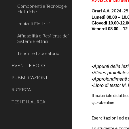
AVVISO: inizio del
Componenti e Tecnologie
Orari A.A. 2024-25
Elettriche
Lunedì 08.00 – 10.
Giovedì 10.00-12.0
Impianti Elettrici
Venerdì 08.00 – 12
Affidabilità e Resilienza dei
Sistemi Elettrici
Tirocini e Laboratorio
EVENTI E FOTO
•
Appunti della lez
•
Slides proiettate 
PUBBLICAZIONI
•
Approfondimenti
•
Libro di testo: M
RICERCA
Il materiale didatt
TESI DI LAUREA
cjc=ubenlme
Esercitazioni ed 
Lo studente è
forte