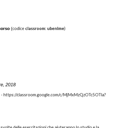
codice
classroom
:
ubenlme
)
 corso
(
re, 2018
nlme) - https://classroom.google.com/c/MjMxMzQzOTc5OTla?
svolte delle esercitazioni che aiuteranno lo studio e la